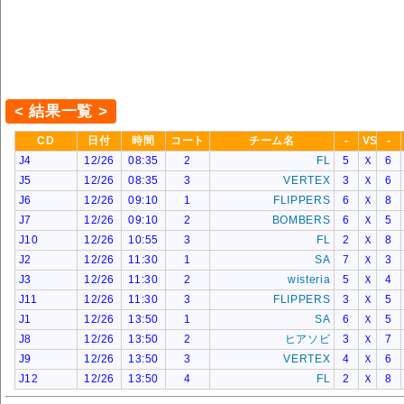
< 結果一覧 >
CD
日付
時間
コート
チーム名
-
VS
-
J4
12/26
08:35
2
FL
5
Ｘ
6
J5
12/26
08:35
3
VERTEX
3
Ｘ
6
J6
12/26
09:10
1
FLIPPERS
6
Ｘ
8
J7
12/26
09:10
2
BOMBERS
6
Ｘ
5
J10
12/26
10:55
3
FL
2
Ｘ
8
J2
12/26
11:30
1
SA
7
Ｘ
3
J3
12/26
11:30
2
wisteria
5
Ｘ
4
J11
12/26
11:30
3
FLIPPERS
3
Ｘ
5
J1
12/26
13:50
1
SA
6
Ｘ
5
J8
12/26
13:50
2
ヒアソビ
3
Ｘ
7
J9
12/26
13:50
3
VERTEX
4
Ｘ
6
J12
12/26
13:50
4
FL
2
Ｘ
8