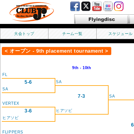
Flyingdisc フライングディス
ク
大会トップ
チーム一覧
スケジュール
< オープン - 9th placement tournament >
9th - 10th
FL
5-6
SA
SA
7-3
SA
VERTEX
3-6
ヒアソビ
ヒアソビ
6
FLIPPERS