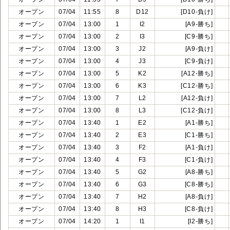
オープン
07/04
11:55
8
D12
[D10-負け]
オープン
07/04
13:00
1
I2
[A9-勝ち]
オープン
07/04
13:00
2
I3
[C9-勝ち]
オープン
07/04
13:00
3
J2
[A9-負け]
オープン
07/04
13:00
4
J3
[C9-負け]
オープン
07/04
13:00
5
K2
[A12-勝ち]
オープン
07/04
13:00
6
K3
[C12-勝ち]
オープン
07/04
13:00
7
L2
[A12-負け]
オープン
07/04
13:00
8
L3
[C12-負け]
オープン
07/04
13:40
1
E2
[A1-勝ち]
オープン
07/04
13:40
2
E3
[C1-勝ち]
オープン
07/04
13:40
3
F2
[A1-負け]
オープン
07/04
13:40
4
F3
[C1-負け]
オープン
07/04
13:40
5
G2
[A8-勝ち]
オープン
07/04
13:40
6
G3
[C8-勝ち]
オープン
07/04
13:40
7
H2
[A8-負け]
オープン
07/04
13:40
8
H3
[C8-負け]
オープン
07/04
14:20
1
I1
[I2-勝ち]