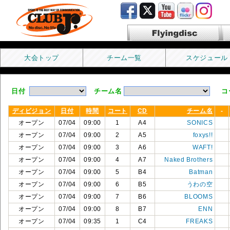
Flyingdisc フライングディス
ク
大会トップ
チーム一覧
スケジュール
日付
チーム名
コ
ディビジョン
日付
時間
コート
CD
チーム名
-
オープン
07/04
09:00
1
A4
SONICS
オープン
07/04
09:00
2
A5
foxys!!
オープン
07/04
09:00
3
A6
WAFT!
オープン
07/04
09:00
4
A7
Naked Brothers
オープン
07/04
09:00
5
B4
Batman
オープン
07/04
09:00
6
B5
うわの空
オープン
07/04
09:00
7
B6
BLOOMS
オープン
07/04
09:00
8
B7
ENN
オープン
07/04
09:35
1
C4
FREAKS