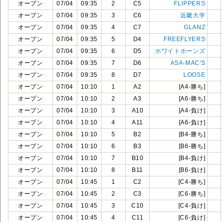
オープン
07/04
09:35
2
C5
FLIPPERS
オープン
07/04
09:35
3
C6
近畿大学
オープン
07/04
09:35
4
C7
GLANZ
オープン
07/04
09:35
5
D4
FREEFLYERS
オープン
07/04
09:35
6
D5
ホワイトホーンズ
オープン
07/04
09:35
7
D6
ASA-MAC'S
オープン
07/04
09:35
8
D7
LOOSE
オープン
07/04
10:10
1
A2
[A4-勝ち]
オープン
07/04
10:10
2
A3
[A6-勝ち]
オープン
07/04
10:10
3
A10
[A4-負け]
オープン
07/04
10:10
4
A11
[A6-負け]
オープン
07/04
10:10
5
B2
[B4-勝ち]
オープン
07/04
10:10
6
B3
[B6-勝ち]
オープン
07/04
10:10
7
B10
[B4-負け]
オープン
07/04
10:10
8
B11
[B6-負け]
オープン
07/04
10:45
1
C2
[C4-勝ち]
オープン
07/04
10:45
2
C3
[C6-勝ち]
オープン
07/04
10:45
3
C10
[C4-負け]
オープン
07/04
10:45
4
C11
[C6-負け]