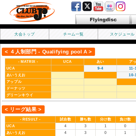
Flyingdisc フライングディス
ク
大会トップ
チーム一覧
スケジュール
< ４人制部門 - Qualifying pool A >
- MATRIX -
UCA
あい
ア
UCA
9-4
11-
あいうえお
10-
アップル
ドーナッツ
グリーンキウイ
< リーグ結果 >
- RESULT -
試合数
勝ち数
分け数
負け数
UCA
4
3
1
0
あいうえお
4
3
0
1