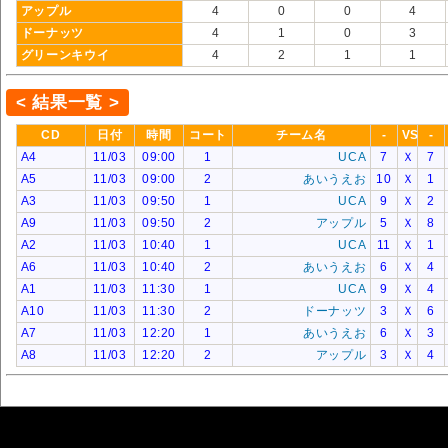
アップル
4
0
0
4
ドーナッツ
4
1
0
3
グリーンキウイ
4
2
1
1
< 結果一覧 >
CD
日付
時間
コート
チーム名
-
VS
-
A4
11/03
09:00
1
UCA
7
Ｘ
7
A5
11/03
09:00
2
あいうえお
10
Ｘ
1
A3
11/03
09:50
1
UCA
9
Ｘ
2
A9
11/03
09:50
2
アップル
5
Ｘ
8
A2
11/03
10:40
1
UCA
11
Ｘ
1
A6
11/03
10:40
2
あいうえお
6
Ｘ
4
A1
11/03
11:30
1
UCA
9
Ｘ
4
A10
11/03
11:30
2
ドーナッツ
3
Ｘ
6
A7
11/03
12:20
1
あいうえお
6
Ｘ
3
A8
11/03
12:20
2
アップル
3
Ｘ
4