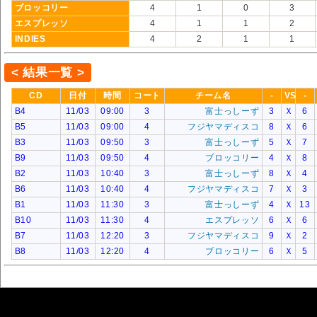
ブロッコリー
4
1
0
3
エスプレッソ
4
1
1
2
INDIES
4
2
1
1
< 結果一覧 >
CD
日付
時間
コート
チーム名
-
VS
-
B4
11/03
09:00
3
富士っしーず
3
Ｘ
6
B5
11/03
09:00
4
フジヤマディスコ
8
Ｘ
6
B3
11/03
09:50
3
富士っしーず
5
Ｘ
7
B9
11/03
09:50
4
ブロッコリー
4
Ｘ
8
B2
11/03
10:40
3
富士っしーず
8
Ｘ
4
B6
11/03
10:40
4
フジヤマディスコ
7
Ｘ
3
B1
11/03
11:30
3
富士っしーず
4
Ｘ
13
B10
11/03
11:30
4
エスプレッソ
6
Ｘ
6
B7
11/03
12:20
3
フジヤマディスコ
9
Ｘ
2
B8
11/03
12:20
4
ブロッコリー
6
Ｘ
5