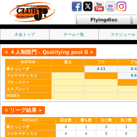
Flyingdisc フライングディス
ク
大会トップ
チーム一覧
スケジュール
< ４人制部門 - Qualifying pool B >
- MATRIX -
富士
フジ
ブ
富士っしーず
4-13
8-4
フジヤマディスコ
8-6
ブロッコリー
エスプレッソ
INDIES
< リーグ結果 >
- RESULT -
試合数
勝ち数
分け数
負け数
富士っしーず
4
1
0
3
フジヤマディスコ
4
4
0
0