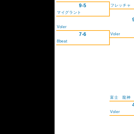
9-5
フレッチャ
マイグラント
Voler
7-6
Voler
8beat
富士 龍神
Voler