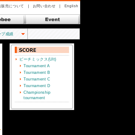
信販売について
|
お問い合わせ
|
English
bee ドッヂビー
Event イベント
ープ成績
ビーチミックス(Ult)
Tournament A
Tournament B
Tournament C
Tournament D
Championship
tournament