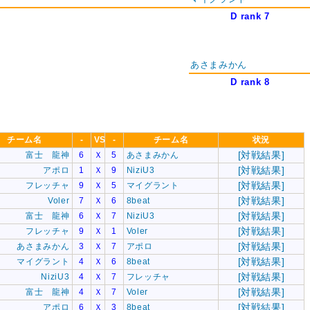
D rank 7
あさまみかん
D rank 8
チーム名
-
VS
-
チーム名
状況
[対戦結果]
富士 龍神
6
Ｘ
5
あさまみかん
[対戦結果]
アポロ
1
Ｘ
9
NiziU3
[対戦結果]
フレッチャ
9
Ｘ
5
マイグラント
[対戦結果]
Voler
7
Ｘ
6
8beat
[対戦結果]
富士 龍神
6
Ｘ
7
NiziU3
[対戦結果]
フレッチャ
9
Ｘ
1
Voler
[対戦結果]
あさまみかん
3
Ｘ
7
アポロ
[対戦結果]
マイグラント
4
Ｘ
6
8beat
[対戦結果]
NiziU3
4
Ｘ
7
フレッチャ
[対戦結果]
富士 龍神
4
Ｘ
7
Voler
[対戦結果]
アポロ
6
Ｘ
3
8beat