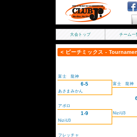
F
大会トップ
チーム一
< ビーチミックス - Tournament
富士 龍神
6-5
富士 龍神
あさまみかん
アポロ
1-9
NiziU3
NiziU3
フレッチャ