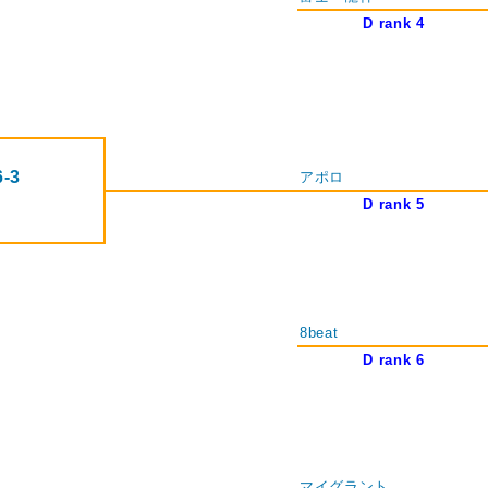
D rank 4
6-3
アポロ
D rank 5
8beat
D rank 6
マイグラント