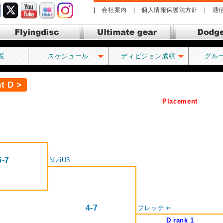
|
会社案内
|
個人情報保護法方針
|
通
lyingdisc フライングディス
Ultimate gear アルティメッ
Dodge
ク
トギア
覧
スケジュール
ディビジョン成績
グル
 D >
Placement
6-7
NiziU3
4-7
フレッチャ
D rank 1