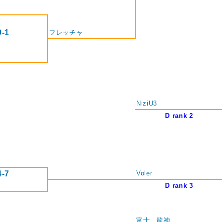
9-1
フレッチャ
NiziU3
D rank 2
4-7
Voler
D rank 3
富士 龍神