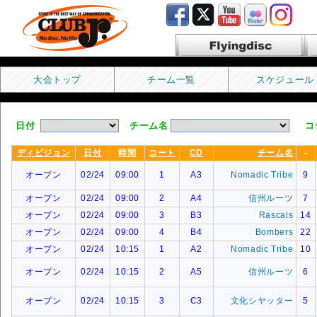
Flyingdisc フライングディス
ク
大会トップ
チーム一覧
スケジュール
日付
チーム名
コ
ディビジョン
日付
時間
コート
CD
チーム名
-
オープン
02/24
09:00
1
A3
Nomadic Tribe
9
オープン
02/24
09:00
2
A4
信州ルーツ
7
オープン
02/24
09:00
3
B3
Rascals
14
オープン
02/24
09:00
4
B4
Bombers
22
オープン
02/24
10:15
1
A2
Nomadic Tribe
10
オープン
02/24
10:15
2
A5
信州ルーツ
6
オープン
02/24
10:15
3
C3
文化シヤッター
5