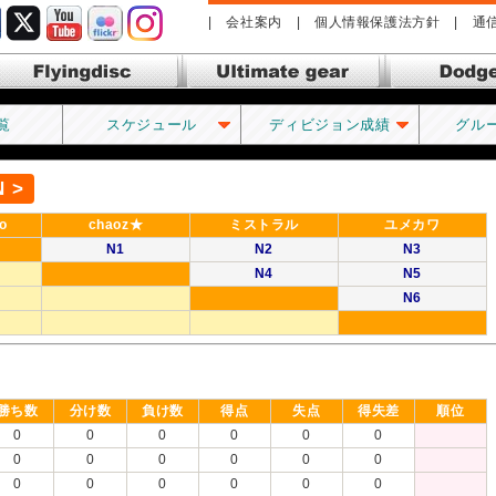
|
会社案内
|
個人情報保護法方針
|
通
lyingdisc フライングディス
Ultimate gear アルティメッ
Dodge
ク
トギア
覧
スケジュール
ディビジョン成績
グル
N >
o
chaoz★
ミストラル
ユメカワ
N1
N2
N3
N4
N5
N6
勝ち数
分け数
負け数
得点
失点
得失差
順位
0
0
0
0
0
0
0
0
0
0
0
0
0
0
0
0
0
0