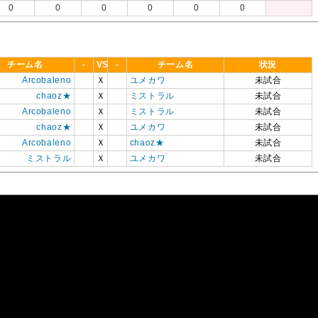
0
0
0
0
0
0
チーム名
-
VS
-
チーム名
状況
Arcobaleno
Ｘ
ユメカワ
未試合
chaoz★
Ｘ
ミストラル
未試合
Arcobaleno
Ｘ
ミストラル
未試合
chaoz★
Ｘ
ユメカワ
未試合
Arcobaleno
Ｘ
chaoz★
未試合
ミストラル
Ｘ
ユメカワ
未試合