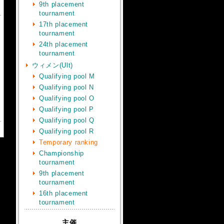
9th placement
tournament
17th placement
tournament
24th placement
tournament
ウィメン(Ult)
Qualifying pool M
Qualifying pool N
Qualifying pool O
Qualifying pool P
Qualifying pool Q
Qualifying pool R
Temporary ranking
Championship
tournament
9th placement
tournament
16th placement
tournament
主催