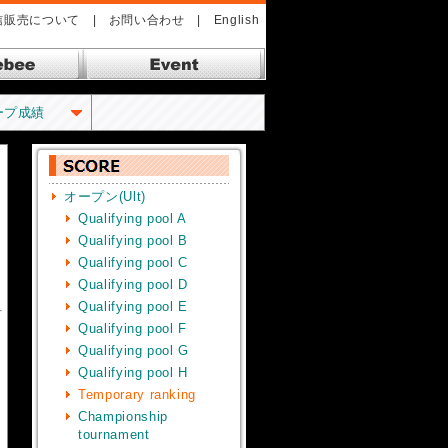
信販売について
|
お問い合わせ
|
English
bee ドッヂビー
Event イベント
ープ成績
オープン(Ult)
Qualifying pool A
Qualifying pool B
Qualifying pool C
Qualifying pool D
Qualifying pool E
Qualifying pool F
Qualifying pool G
Qualifying pool H
Temporary ranking
Championship
tournament