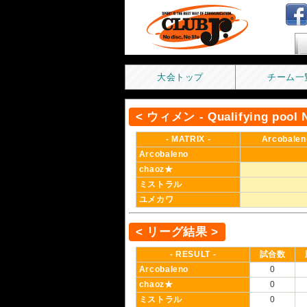
F
大会トップ
チーム一
< ウィメン - Qualifying pool 
- MATRIX -
Arcobalen
Arcobaleno
chaoz★
ミストラル
ユメカワ
< リーグ結果 >
- RESULT -
試合数
Arcobaleno
0
chaoz★
0
ミストラル
0